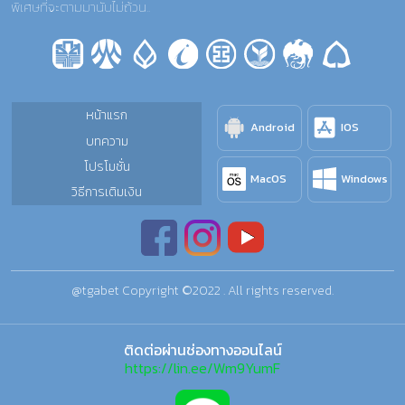
พิเศษที่จะตามมานับไม่ถ้วน..
หน้าแรก
Android
IOS
บทความ
โปรโมชั่น
MacOS
Windows
วิธีการเติมเงิน
@tgabet Copyright ©2022 . All rights reserved.
×
ติดต่อผ่านช่องทางออนไลน์
รับการแจ้งเตือนโปรโมชั่นพิเศษ!
https://lin.ee/Wm9YumF
ท่านจะได้รับข่าวสารและ โปรโมชั่นพิเศษ หรือ ของ
รางวัลอื่นๆ