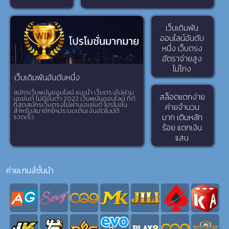
เว็บเดิมพัน
ออนไลน์อันดับ
หนึ่ง เว็บตรง
อัตราจ่ายสูง
ไม่โกง
เว็บเดิมพันอันดับหนึ่ง
สมัครเว็บพนันออนไลน์ แนะนำ เว็บตรงไม่ผ่าน
สล็อตแตกง่าย
เอเย่นต์ ไม่มีขั้นต่ำ 2022 เว็บพนันออนไลน์ ที่ดี
ที่สุดสมัครเว็บตรงไม่ผ่านเอเย่นต์ โปรโมชั่น
ค่ายจำนวน
สำหรับสมาชิกใหม่ระบบเติมเงินอัตโนมัติ
มาก เติมหลัก
รวดเร็ว
ร้อย แตกเงิน
แสน
ค่ายเกมส์ชั้นนำ